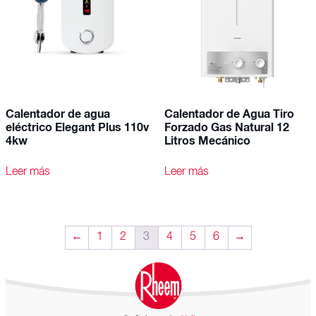
Calentador de agua
Calentador de Agua Tiro
eléctrico Elegant Plus 110v
Forzado Gas Natural 12
4kw
Litros Mecánico
Leer más
Leer más
←
1
2
3
4
5
6
→