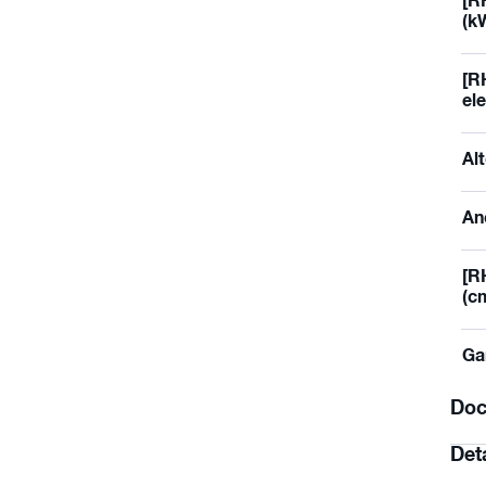
[R
(k
[R
ele
Al
An
[R
(c
Ga
Doc
Det