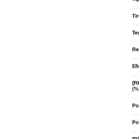
Ti
Te
Re
Ef
[R
(%
Po
Po