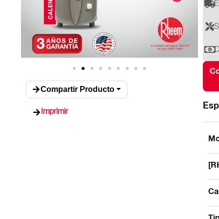
E
S
C
Co
Compartir Producto
Esp
Imprimir
Mo
[R
Ca
Ti