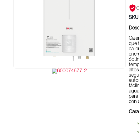
G
SKU
Desc
Cale
que 
cali
ener
ópti
temp
alto
segu
auto
fáci
agua
para
con 
Cara