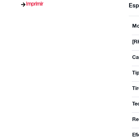
Imprimir
Esp
Mo
[R
Ca
Ti
Ti
Te
Re
Ef