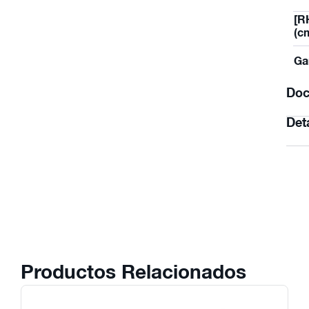
[R
(c
Ga
Doc
Det
Productos Relacionados