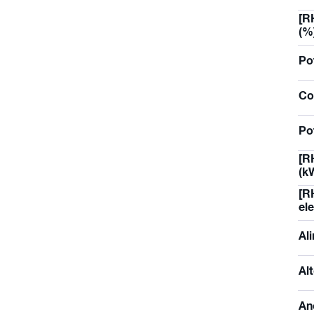
[R
(%
Po
Co
Po
[R
(k
[R
ele
Al
Al
An