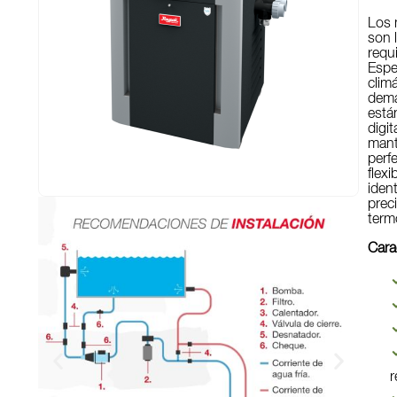
Los 
son 
requ
Espe
clim
dema
está
digi
mant
perf
flex
ident
prec
term
Cara
r