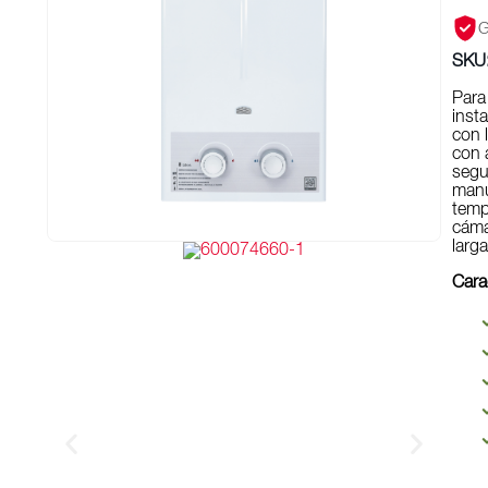
G
SKU
Para
inst
con 
con 
segu
manu
temp
cáma
larg
Cara