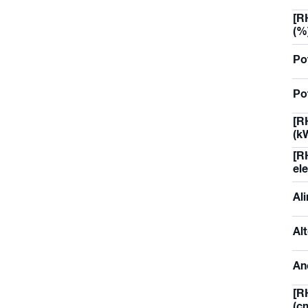
[R
(%
Po
Po
[R
(k
[R
ele
Al
Al
An
[R
(c