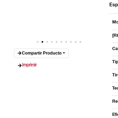
Esp
Mo
[R
Ca
Compartir Producto
Ti
Imprimir
Ti
Te
Re
Ef