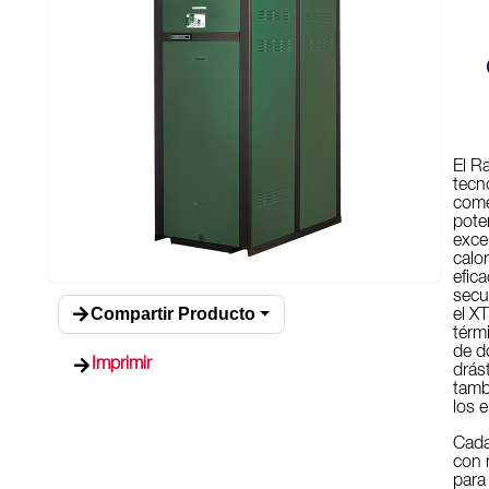
El R
tecn
come
pote
exce
calo
efic
secu
Compartir Producto
el X
térm
de d
Imprimir
drás
tamb
los 
Cada
con 
para