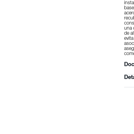
inst
base
acer
recu
cons
una 
de a
evit
asoc
aseg
como
Doc
Det