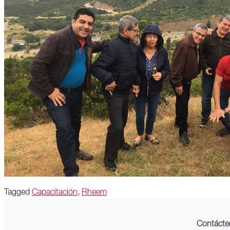
Tagged
Capacitación
,
Rheem
Contácte