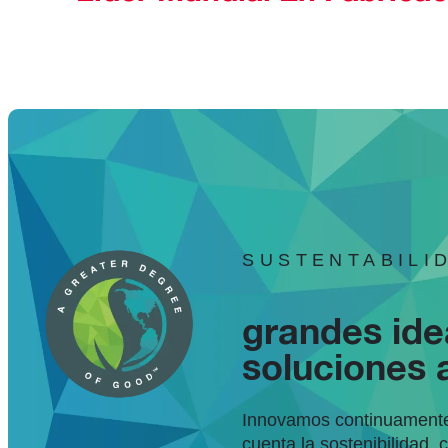
SUSTENTABILI
grandes ide
soluciones
Innovamos continuamente
cuenta la sostenibilidad, 