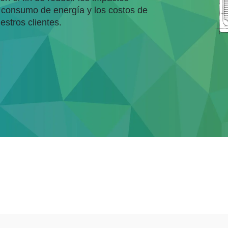
l consumo de energía y los costos de
estros clientes.