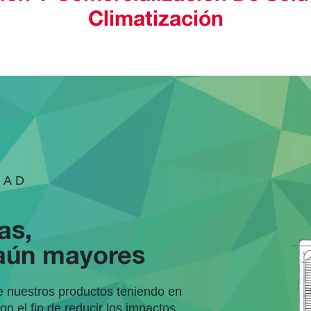
Climatización
DAD
as,
 aún mayores
 nuestros productos teniendo en
con el fin de reducir los impactos