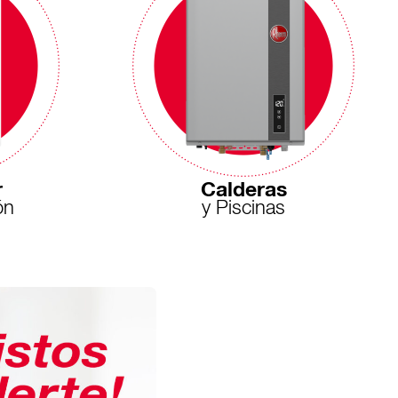
r
Calderas
ón
y Piscinas