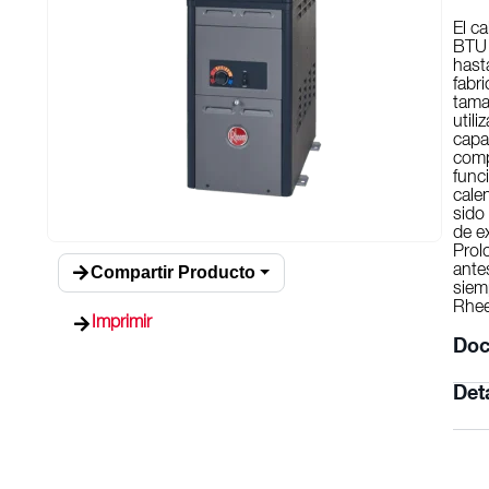
El c
BTU 
hast
fabr
tama
util
capa
comp
func
cale
sido
de e
Prol
Compartir Producto
ante
siem
Rhe
Imprimir
Doc
Det