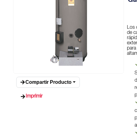
Ga
Los 
de c
rápi
exte
para
alta
S
d
Compartir Producto
r
p
Imprimir
c
p
a