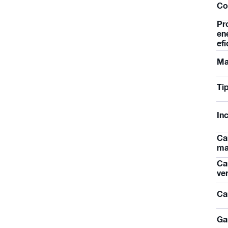
Co
Pr
en
efi
Ma
Ti
In
Ca
ma
Ca
ve
Ca
Ga