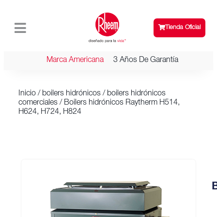
Tienda Oficial
Marca Americana
3 Años De Garantía
Inicio
/
boilers hidrónicos
/
boilers hidrónicos
comerciales
/ Boilers hidrónicos Raytherm H514,
H624, H724, H824
B