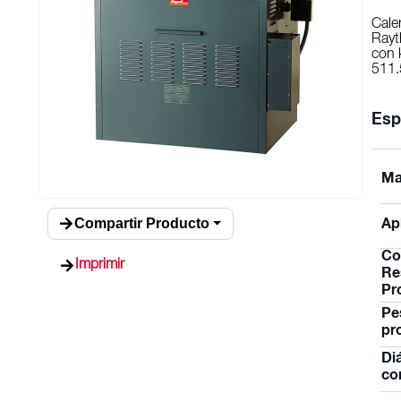
Cale
Rayt
con 
511.
Esp
Ma
Compartir Producto
Ap
Co
Imprimir
Re
Pr
Pe
pr
Di
co